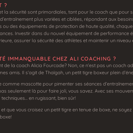
T ?
et la sécurité sont primordiales, tant pour le coach que pour 
d’entraînement plus variées et ciblées, répondant aux besoin
s ou des équipements de protection de haute qualité, chaque 
nces. Investir dans du nouvel équipement de performance était
rieure, assurer la sécurité des athlètes et maintenir un nive
TÉ IMMANQUABLE CHEZ ALI COACHING ?
t de la coach Alicia Fourcade? Non, ce n’est pas un coach ad
es amis. Il s’agit de Thaïgah, un petit tigre boxeur plein d’éne
t tigre comme mascotte pour pimenter ses séances d’entraîneme
t pas seulement là pour faire joli, vous savez. Avec ses mouv
techniques… en rugissant, bien sûr!
et que vous croisez un petit tigre en tenue de boxe, ne soyez pa
 boxe!