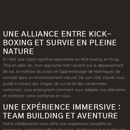
UNE ALLIANCE ENTRE KICK-
BOXING ET SURVIE EN PLEINE
NATURE
En tant que coach sportive spécialisée en Kick-boxing et Muay
Thaï en plein air, mon approche met l’accent sur le dépassement
de soi, la maîtrise du corps et l’apprentissage de techniques de
combat dans un environnement naturel. De son côté, Daniel vous
guide à travers des stages de survie et des randonnées
nocturnes, vous enseignant comment vous adapter aux éléments
et renforcer votre confiance en vous.
UNE EXPÉRIENCE IMMERSIVE :
TEAM BUILDING ET AVENTURE
Notre collaboration vous offre une expérience complète et
immersive, combinant effort physique, stratégie et esprit d’équipe.